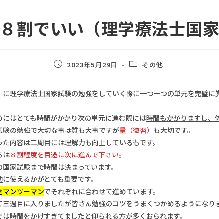
８割でいい（理学療法士国
2023年5月29日
その他
）に理学療法士国家試験の勉強をしていく際に一つ一つの単元を
完璧に
めにはとても時間がかかり次の単元に進む際には
時間もかかりますし、
試験の勉強で大切な事は質も大事ですが
量（復習）
も大切です。
った内容は二周目には理解力も向上しているもです。
ろは
８割程度を目途に次に進んで下さい。
の国家試験まで時間は決まっています。
効
に使えるかがとても重要です。
全マンツーマン
でそれぞれに合わせて進めています。
て三週目に入りましたが皆さん勉強のコツをうまくつかめるようになり
では時間をかけすぎてましたと仰られる方が多くおられます。