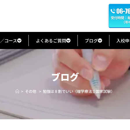
／コース
よくあるご質問
ブログ
入校申
ブログ
>
その他
>
勉強は８割でいい（理学療法士国家試験）