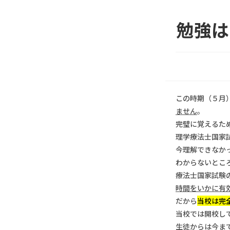
勉強は
この時期（５月
ません
。
完璧に覚えるた
理学療法士国家
今理解できなか
わからないとこ
療法士国家試験
時間をいかに有
だから
当校は完
当校では開校し
生徒からは今ま