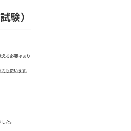
家試験）
覚える必要はあり
体力も使います
。
ました。